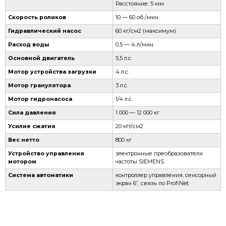
Расстояние: 5 мм
Скорость роликов
10 — 60 об./мин.
Гидравлический насос
60 кг/см2 (максимум)
Расход воды
0.5 — 4 л/мин.
Основной двигатель
5,5 л.с.
Мотор устройства загрузки
4 л.с.
Мотор гранулятора
3 л.с.
Мотор гидронасоса
1/4 л.с.
Сила давления
1 000 — 12 000 кг
Усилие сжатия
20 кН/см2
Вес нетто
800 кг
Устройство управления
электронные преобразователи
мотором
частоты SIEMENS
Система автоматики
контроллер управления, сенсорный
экран 6”, связь по ProfiNet