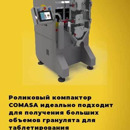
Роликовый компактор
COMASA идеально подходит
для получения больших
объемов гранулята для
таблетирования